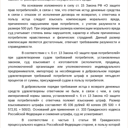
На основании изложенного в силу ст. 15 Закона РФ «О защите
прав потребителей», в связи с тем, что ответчик истцу денежные средства
в связи с отказом от исполнения договора не возвратил, с ответчика в
пользу истца следует взыскать компенсацию морального вреда,
причиненного нарушением прав потребителя, с учетом разумности в
размере 500 руб. При определении размера компенсации морального вреда
суд учитывает степень вины нарушителя, характер и объем причиненных
потребителю нравственных и физических страданий. Данный размер
компенсации является достаточным, отвечает требованиям разумности и
справедливости.
В соответствии с ч. 6 ст. 13 Закона «О защите прав потребителей»
при удовлетворении судом требований потребителя, установленных
законом, суд взыскивает с изготовителя (исполнителя, продавца,
уполномоченной организации или уполномоченного индивидуального
предпринимателя, импортера) за несоблюдение в добровольном порядке
удовлетворения требований потребителя штраф в размере пятьдесят
процентов от суммы, присужденной судом в пользу потребителя.
В добровольном порядке требования истца о возврате денежных
средств удовлетворены ответчиком не были, в связи с чем, в силу
императивной нормы закона, установленной ч. 6 ст. 13 Закона «О защите
прав потребителей» с ответчика полежит взысканию штраф. Размер
взыскиваемого штрафа составляет 45 036 рублей 40 копеек (85 500 + 4
572,81 + 500/2). Оснований для применения ст. 333 Гражданского кодекса
Российской Федерации и снижения штрафа, суд не усматривает.
В соответствии с частью 1 статьи 98 Гражданского
процессуального кодекса Российской Федерации стороне, в пользу которой