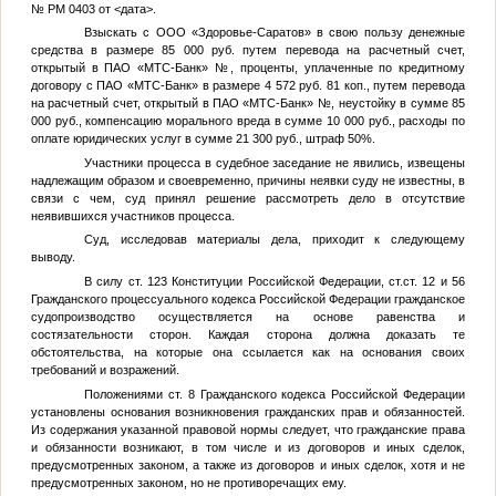
№ РМ 0403 от
<дата>
.
Взыскать с ООО «Здоровье-Саратов» в свою пользу денежные
средства в размере 85 000 руб. путем перевода на расчетный счет,
открытый в ПАО «МТС-Банк»
№
, проценты, уплаченные по кредитному
договору с ПАО «МТС-Банк» в размере 4 572 руб. 81 коп., путем перевода
на расчетный счет, открытый в ПАО «МТС-Банк»
№
, неустойку в сумме 85
000 руб., компенсацию морального вреда в сумме 10 000 руб., расходы по
оплате юридических услуг в сумме 21 300 руб., штраф 50%.
Участники процесса в судебное заседание не явились, извещены
надлежащим образом и своевременно, причины неявки суду не известны, в
связи с чем, суд принял решение рассмотреть дело в отсутствие
неявившихся участников процесса.
Суд, исследовав материалы дела, приходит к следующему
выводу.
В силу ст. 123 Конституции Российской Федерации, ст.ст. 12 и 56
Гражданского процессуального кодекса Российской Федерации гражданское
судопроизводство осуществляется на основе равенства и
состязательности сторон. Каждая сторона должна доказать те
обстоятельства, на которые она ссылается как на основания своих
требований и возражений.
Положениями ст. 8 Гражданского кодекса Российской Федерации
установлены основания возникновения гражданских прав и обязанностей.
Из содержания указанной правовой нормы следует, что гражданские права
и обязанности возникают, в том числе и из договоров и иных сделок,
предусмотренных законом, а также из договоров и иных сделок, хотя и не
предусмотренных законом, но не противоречащих ему.