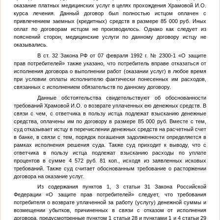
оказание платных медицинских услуг в целях прохождения Храмовой И.О.
курса лечения. Данный договор был полностью истцом оплачен с
привлечением заемных (кредитных) средств в размере 85 000 руб. Иных
оплат по договорам истцом не производилось. Однако как следует из
пояснений сторон, медицинские услуги по данному договору истцу не
оказывались.
В ст. 32 Закона РФ от 07 февраля 1992 г. № 2300-1 «О защите
прав потребителей» также указано, что потребитель вправе отказаться от
исполнения договора о выполнении работ (оказании услуг) в любое время
при условии оплаты исполнителю фактически понесенных им расходов,
связанных с исполнением обязательств по данному договору.
Данные обстоятельства свидетельствуют об обоснованности
требований Храмовой И.О. о возврате уплаченных ею денежных средств. В
связи с чем, с ответчика в пользу истца подлежат взысканию денежные
средства, оплачены им по договору в размере 85 000 руб. Вместе с тем,
суд отказывает истцу в перечислении денежных средств на расчетный счет
в банке, в связи с тем, порядок погашения задолженности определяется в
рамках исполнения решения суда. Также суд приходит к выводу, что с
ответчика в пользу истца подлежат взысканию расходы по уплате
процентов в сумме 4 572 руб. 81 коп., исходя из заявленных исковых
требований. Также суд считает обоснованным требование о расторжении
договора на оказание услуг.
Из содержания пунктов 1, 3 статьи 31 Закона Российской
Федерации «О защите прав потребителей» следует, что требования
потребителя о возврате уплаченной за работу (услугу) денежной суммы и
возмещении убытков, причиненных в связи с отказом от исполнения
договора, предусмотренные пунктом 1 статьи 28 и пунктами 1 и 4 статьи 29