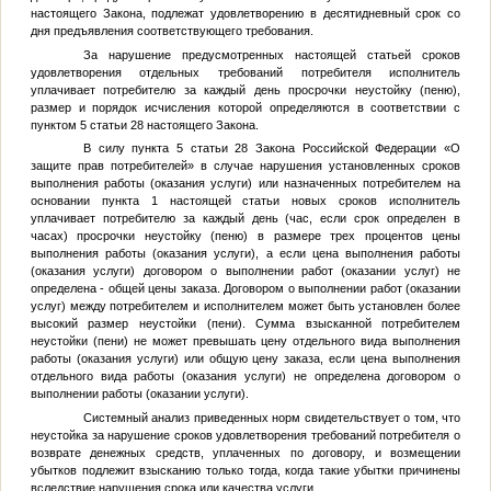
настоящего Закона, подлежат удовлетворению в десятидневный срок со
дня предъявления соответствующего требования.
За нарушение предусмотренных настоящей статьей сроков
удовлетворения отдельных требований потребителя исполнитель
уплачивает потребителю за каждый день просрочки неустойку (пеню),
размер и порядок исчисления которой определяются в соответствии с
пунктом 5 статьи 28 настоящего Закона.
В силу пункта 5 статьи 28 Закона Российской Федерации «О
защите прав потребителей» в случае нарушения установленных сроков
выполнения работы (оказания услуги) или назначенных потребителем на
основании пункта 1 настоящей статьи новых сроков исполнитель
уплачивает потребителю за каждый день (час, если срок определен в
часах) просрочки неустойку (пеню) в размере трех процентов цены
выполнения работы (оказания услуги), а если цена выполнения работы
(оказания услуги) договором о выполнении работ (оказании услуг) не
определена - общей цены заказа. Договором о выполнении работ (оказании
услуг) между потребителем и исполнителем может быть установлен более
высокий размер неустойки (пени). Сумма взысканной потребителем
неустойки (пени) не может превышать цену отдельного вида выполнения
работы (оказания услуги) или общую цену заказа, если цена выполнения
отдельного вида работы (оказания услуги) не определена договором о
выполнении работы (оказании услуги).
Системный анализ приведенных норм свидетельствует о том, что
неустойка за нарушение сроков удовлетворения требований потребителя о
возврате денежных средств, уплаченных по договору, и возмещении
убытков подлежит взысканию только тогда, когда такие убытки причинены
вследствие нарушения срока или качества услуги.