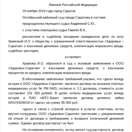
Именем Российской Федерации
19 ноября 2019 года город Саратов
Октябрьский районный суд города Саратова в составе:
председательствующего судьи Андреевой С.Ю.,
с участием помощника судьи Гамеян В.А.,
рассмотрев в судебном заседании гражданское дело по иску
Храмовой И.О.
к обществу с ограниченной ответственностью «Здоровье –
Саратов» о взыскании денежных средств, компенсации морального вреда,
судебных расходов,
установил:
Храмова И.О. обратился в суд с исковым заявлением к ООО
«Здоровье-Саратов» о взыскании денежных средств, о взыскании
процентов по кредиту, компенсации морального вреда.
В обоснование заявленных требований указано, что
<дата>
между
истцом и ООО «Здоровье-Саратов» заключен договор на оказание платных
медицинских услуг № РМ 0403, согласно п. 3.1 договора, стоимость услуг
составляет 101 000 рублей. В целях оплаты медицинских услуг между
истцом и ПАО «МТС-Банк» заключен договор целевого займа
KRS704200/19 от
<дата>
на сумму 85 000 руб..
<дата>
в связи с утратой интереса в услугах ответчика, истец
вручил сотруднику ООО «Здоровье-Саратов» претензию с уведомлением
об отказе от договора и требованием о возврате уплаченной денежной
суммы. Однако договор расторгнут не был.
На основании изложенного, истец просит суд расторгнуть договор