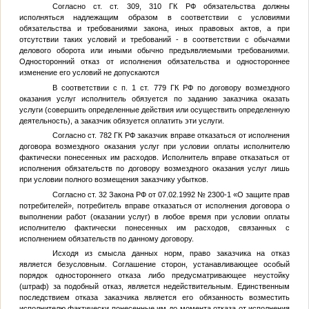
Согласно ст. ст. 309, 310 ГК РФ обязательства должны
исполняться надлежащим образом в соответствии с условиями
обязательства и требованиями закона, иных правовых актов, а при
отсутствии таких условий и требований - в соответствии с обычаями
делового оборота или иными обычно предъявляемыми требованиями.
Односторонний отказ от исполнения обязательства и одностороннее
изменение его условий не допускаются
В соответствии с п. 1 ст. 779 ГК РФ по договору возмездного
оказания услуг исполнитель обязуется по заданию заказчика оказать
услуги (совершить определенные действия или осуществить определенную
деятельность), а заказчик обязуется оплатить эти услуги.
Согласно ст. 782 ГК РФ заказчик вправе отказаться от исполнения
договора возмездного оказания услуг при условии оплаты исполнителю
фактически понесенных им расходов. Исполнитель вправе отказаться от
исполнения обязательств по договору возмездного оказания услуг лишь
при условии полного возмещения заказчику убытков.
Согласно ст. 32 Закона РФ от 07.02.1992 № 2300-1 «О защите прав
потребителей», потребитель вправе отказаться от исполнения договора о
выполнении работ (оказании услуг) в любое время при условии оплаты
исполнителю фактически понесенных им расходов, связанных с
исполнением обязательств по данному договору.
Исходя из смысла данных норм, право заказчика на отказ
является безусловным. Соглашение сторон, устанавливающее особый
порядок одностороннего отказа либо предусматривающее неустойку
(штраф) за подобный отказ, является недействительным. Единственным
последствием отказа заказчика является его обязанность возместить
исполнителю фактически понесенные им до момента отказа от исполнения