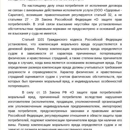
По настоящему делу отказ потребителя от исполнения договора
не связан с виновными действиями исполнителя услуги (ООО «Здоровье -
Саратов»), возникшие правоотношения регулируются статьей 32, а не
статьями 27 - 29 Закона Российской Федерации «О защите прав
потребителей». В этой связи взыскание неустойки при установленных
обстоятельствах правовыми нормами не предусмотрено и оснований для
ее взыскания у суда не имеется.
Статьей 1101 Гражданского кодекса Российской Федерации
установлено, что компенсация морального вреда осуществляется в
денежной форме. Размер компенсации морального вреда определяется
судом в зависимости от характера причиненных потерпевшему
физических и нравственных страданий, а также степени вины причинителя
вреда в случаях, когда вина является основанием возмещения вреда. При
определении размера компенсации вреда должны учитываться требования
разумности и справедливости. Характер физических и нравственных
страданий оценивается судом с учетом фактических обстоятельств, при
которых был причинен моральный вред, и индивидуальных особенностей
потерпевшего.
В силу ст. 15 Закона РФ «О защите прав потребителей»
моральный вред, причиненный потребителю вследствие нарушения
изготовителем (исполнителем, продавцом, уполномоченной организацией
или уполномоченным индивидуальным предпринимателем, импортером)
прав потребителя, предусмотренных законами и правовыми актами
Российской Федерации, регулирующими отношения в области защиты прав
потребителей, подлежит компенсации причинителем вреда при наличии его
вины. Размер компенсации морального вреда определяется судом и не
зависит от размера возмещения имущественного вреда.