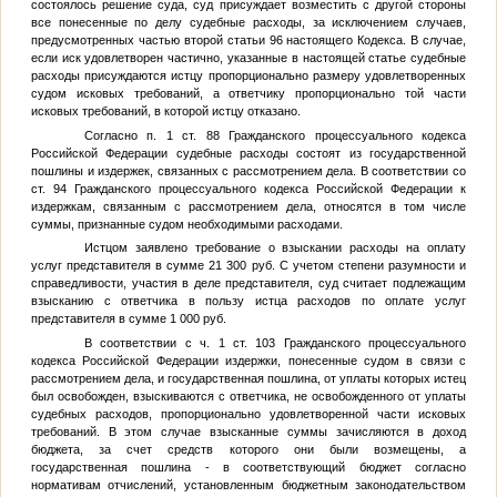
состоялось решение суда, суд присуждает возместить с другой стороны
все понесенные по делу судебные расходы, за исключением случаев,
предусмотренных частью второй статьи 96 настоящего Кодекса. В случае,
если иск удовлетворен частично, указанные в настоящей статье судебные
расходы присуждаются истцу пропорционально размеру удовлетворенных
судом исковых требований, а ответчику пропорционально той части
исковых требований, в которой истцу отказано.
Согласно п. 1 ст. 88 Гражданского процессуального кодекса
Российской Федерации судебные расходы состоят из государственной
пошлины и издержек, связанных с рассмотрением дела. В соответствии со
ст. 94 Гражданского процессуального кодекса Российской Федерации к
издержкам, связанным с рассмотрением дела, относятся в том числе
суммы, признанные судом необходимыми расходами.
Истцом заявлено требование о взыскании расходы на оплату
услуг представителя в сумме 21 300 руб. С учетом степени разумности и
справедливости, участия в деле представителя, суд считает подлежащим
взысканию с ответчика в пользу истца расходов по оплате услуг
представителя в сумме 1 000 руб.
В соответствии с ч. 1 ст. 103 Гражданского процессуального
кодекса Российской Федерации издержки, понесенные судом в связи с
рассмотрением дела, и государственная пошлина, от уплаты которых истец
был освобожден, взыскиваются с ответчика, не освобожденного от уплаты
судебных расходов, пропорционально удовлетворенной части исковых
требований. В этом случае взысканные суммы зачисляются в доход
бюджета, за счет средств которого они были возмещены, а
государственная пошлина - в соответствующий бюджет согласно
нормативам отчислений, установленным бюджетным законодательством