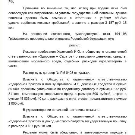
РФ.
Принимая во внимание то, что истец при подаче иска был
освобожден как потребитель от уплаты государственной пошлины, данная
пошлина должна быть взыскана с ответчика с учётом объёма
удовлетворённых исковых требований, а именно в размере 3 187 руб. 18
коп.
На основании изложенного, руководствуясь ст.ст. 194-198
Гражданского процессуального кодекса Российской Федерации, суд
решил:
Исковые требования
Храмовой И.О.
к обществу с ограниченной
ответственностью «Здоровье – Саратов» о взыскании денежных средств,
компенсации морального вреда, судебных расходов удовлетворить в
части.
Расторгнуть договор № РМ 0403 от
<дата>
.
Взыскать с Общества с ограниченной ответственностью
«Здоровье-Саратов» в пользу
Храмовой И.О.
денежные средства в сумме
85 000, проценты, уплаченные по кредитному договору в сумме 4 572 руб.
81 коп., компенсацию морального вреда в размере 500 рублей, штраф в
сумме 45 036 руб. 40 коп., расходы по оплате услуг представителя в сумме
1 000 руб.
В удовлетворении остальной части иска отказать.
Взыскать с Общества с ограниченной ответственностью
«Здоровье-Саратов» в доход местного бюджета государственную пошлину
в размере 3 187 руб. 18 коп.
Решение может быть обжаловано в апелляционном порядке в