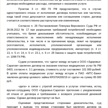
договора необходимые расходы, связанные с оказанием услуги.
Пунктом 3 ст. 450 ГК РФ предусмотрено, что в случае
одностороннего отказа от исполнения договора полностью или частично,
когда такой отказ допускается законом или соглашением сторон, договор
считается соответственно расторгнутым или измененным.
Согласно п. 28 Постановления Пленума Верховного Суда РФ от
28.06.2012 № 17 при разрешении требований потребителей необходимо
учитывать, что бремя доказывания обстоятельств, освобождающих от
ответственности за неисполнение либо ненадлежащее исполнение
обязательства, в том числе и за причинение вреда, лежит на продавце
(изготовителе, исполнителе, уполномоченной организации или
уполномоченном индивидуальном предпринимателе, импортере) (п. 4 ст.
13, п. 5 ст. 14, п. 5 ст. 23.1, п. 6 ст. 28 Закона о защите прав потребителей,
ст. 1098 ГК РФ).
Судом установлено, что
<дата>
между истцом и ООО «Здоровье-
Саратов» заключен договор на оказание платных медицинских услуг № РМ
0403, согласно п. 3.1 договора, стоимость услуг составляет 101 000 рублей.
В целях оплаты медицинских услуг между истцом и ПАО «МТС-Банк»
заключен договор целевого займа KRS704200/19 от
<дата>
на сумму 85 000
руб..
<дата>
в связи с утратой интереса в услугах ответчика, истец
вручил сотруднику ООО «Здоровье-Саратов» претензию с уведомлением
об отказе от договора и требованием о возврате уплаченной денежной
суммы. Однако договор расторгнут не был.
Оценивая представленные сторонами доказательства, суд
приходит к выводу, что между сторонами был заключен договор на