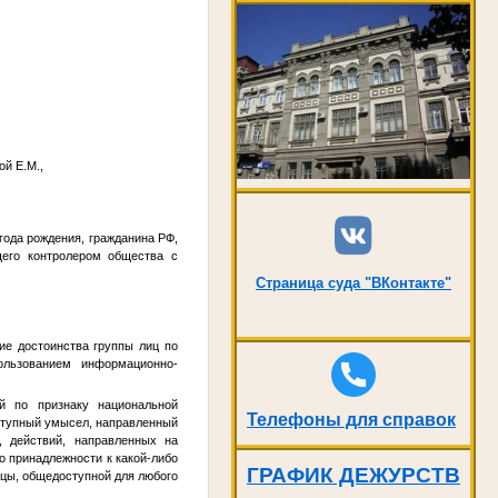
ой Е.М.,
года рождения, гражданина РФ,
щего контролером общества с
Страница суда
"ВКонтакте"
ие достоинства группы лиц по
ользованием информационно-
й по признаку национальной
Телефоны для справок
еступный умысел, направленный
, действий, направленных на
о принадлежности к какой-либо
ГРАФИК ДЕЖУРСТВ
ицы, общедоступной для любого