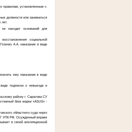
по правилам, установленным ч.
нные должности или заниматься
 лет.
д не находит оснований для
 восстановления социальной
озенко А.А. наказание в виде
значить ему наказание в виде
 виде подписки о невыезде и
ьскому району г. Саратова СУ
системный блок марки «ASUS» -
овского областного суда через
317 УПК РФ. Осужденный вправе
зывает в своей апелляционной