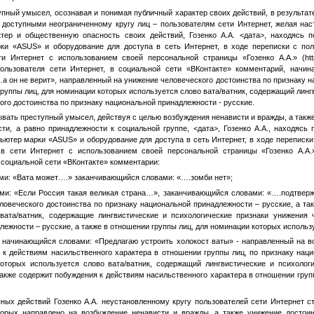
упный умысел, осознавая и понимая публичный характер своих действий, в результа
 доступными неограниченному кругу лиц – пользователям сети Интернет, желая нас
ктер и общественную опасность своих действий, Гозенко А.А.
<дата>
, находясь 
ки «ASUS» и оборудование для доступа в сеть Интернет, в ходе переписки с пол
ти Интернет с использованием своей персональной страницы «
Гозенко А.А.
» (htt
ользователя сети Интернет, в социальной сети «ВКонтакте» комментарий, начи
 он не верит», направленный на унижение человеческого достоинства по признаку 
 группы лиц, для номинации которых используется слово вата/ватник, содержащий линг
ого достоинства по признаку национальной принадлежности - русские.
вать преступный умысел, действуя с целью возбуждения ненависти и вражды, а такж
сти, а равно принадлежности к социальной группе,
<дата>
, Гозенко А.А., находясь
ьютер марки «ASUS» и оборудование для доступа в сеть Интернет, в ходе переписки
 в сети Интернет с использованием своей персональной страницы «
Гозенко А.А.
в социальной сети «ВКонтакте» комментарии:
и: «Вата может….» заканчивающийся словами: «….зомби нет»;
и: «Если Россия такая великая страна…», заканчивающийся словами: «….подтверж
овеческого достоинства по признаку национальной принадлежности – русские, а та
вата/ватник, содержащие лингвистические и психологические признаки унижения 
ежности – русские, а также в отношении группы лиц, для номинации которых использу
 начинающийся словами: «Предлагаю устроить холокост ваты» - направленный на в
 к действиям насильственного характера в отношении группы лиц, по признаку наци
оторых используется слово вата/ватник, содержащий лингвистические и психолог
 также содержит побуждения к действиям насильственного характера в отношении груп
пных действий Гозенко А.А. неустановленному кругу пользователей сети Интернет 
торых направлено на возбуждение ненависти и вражды, а также унижение достоин