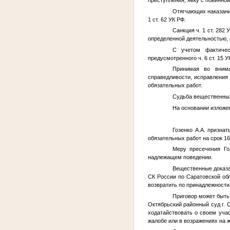
преступления, явку с повинно
Отягчающих наказание
1 ст. 62 УК РФ.
Санкция ч. 1 ст. 28
определенной деятельностью, 
С учетом фактичес
предусмотренного ч. 6 ст. 15 
Принимая во внима
справедливости, исправления
обязательных работ.
Судьба вещественных
На основании изложен
Гозенко А.А.
признать
обязательных работ на срок 16
Меру пресечения Го
надлежащем поведении.
Вещественные доказа
СК России по Саратовской обл
возвратить по принадлежности 
Приговор может быть
Октябрьский районный суд г. 
ходатайствовать о своем уча
жалобе или в возражениях на 