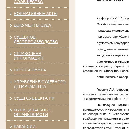
СООБЩЕСТВО
НОРМАТИВНЫЕ АКТЫ
27 февраля 2017 
Октябрьский районный
ДОКУМЕНТЫ СУДА
председательствующе
СУДЕБНОЕ
при секретаре Желонк
ДЕЛОПРОИЗВОДСТВО
с участием государст
подсудимого Гозенко 
СПРАВОЧНАЯ
защитника - адвокат
ИНФОРМАЦИЯ
рассмотрев в открыт
уроженца
<адрес>
, зарегист
ПРЕСС-СЛУЖБА
ограниченной ответственность
обвиняемого в соверш
УПРАВЛЕНИЕ СУДЕБНОГО
ДЕПАРТАМЕНТА
Гозенко А.А. соверш
признаку национальности, 
СУДЫ СУБЪЕКТА РФ
телекоммуникационной сети – 
Не позднее
<дата>
МУНИЦИПАЛЬНЫЕ
принадлежности - русские, а 
ОРГАНЫ ВЛАСТИ
на совершение с использова
возбуждение ненависти и враж
социальной группе, путем раз
ВАКАНСИИ
пользователя сети Интернет, в