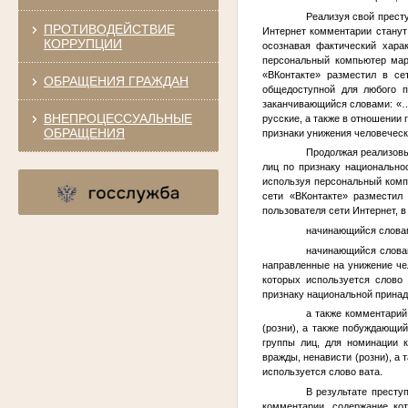
Реализуя свой прест
ПРОТИВОДЕЙСТВИЕ
Интернет комментарии станут
КОРРУПЦИИ
осознавая фактический хара
персональный компьютер мар
«ВКонтакте» разместил в се
ОБРАЩЕНИЯ ГРАЖДАН
общедоступной для любого п
заканчивающийся словами: «…а
ВНЕПРОЦЕССУАЛЬНЫЕ
русские, а также в отношении
ОБРАЩЕНИЯ
признаки унижения человеческ
Продолжая реализовы
лиц по признаку национально
используя персональный комп
сети «ВКонтакте» разместил
пользователя сети Интернет, 
начинающийся словам
начинающийся словам
направленные на унижение чел
которых используется слово 
признаку национальной принадл
а также комментарий
(розни), а также побуждающий
группы лиц, для номинации к
вражды, ненависти (розни), а
используется слово вата.
В результате престу
комментарии, содержание ко