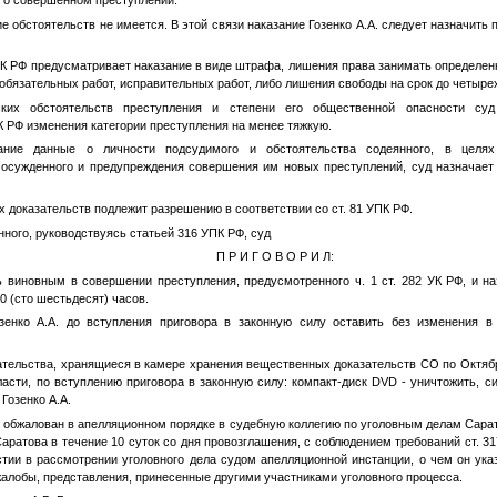
й о совершенном преступлении.
 обстоятельств не имеется. В этой связи наказание Гозенко А.А. следует назначить 
2 УК РФ предусматривает наказание в виде штрафа, лишения права занимать определе
обязательных работ, исправительных работ, либо лишения свободы на срок до четырех
ких обстоятельств преступления и степени его общественной опасности су
УК РФ изменения категории преступления на менее тяжкую.
ние данные о личности подсудимого и обстоятельства содеянного, в целях
 осужденного и предупреждения совершения им новых преступлений, суд назначает Г
 доказательств подлежит разрешению в соответствии со ст. 81 УПК РФ.
ного, руководствуясь статьей 316 УПК РФ, суд
П Р И Г О В О Р И Л:
 виновным в совершении преступления, предусмотренного ч. 1 ст. 282 УК РФ, и на
0 (сто шестьдесят) часов.
зенко А.А. до вступления приговора в законную силу оставить без изменения в
тельства, хранящиеся в камере хранения вещественных доказательств СО по Октябр
асти, по вступлению приговора в законную силу: компакт-диск DVD - уничтожить, 
Гозенко А.А.
 обжалован в апелляционном порядке в судебную коллегию по уголовным делам Сарат
Саратова в течение 10 суток со дня провозглашения, с соблюдением требований ст. 
стии в рассмотрении уголовного дела судом апелляционной инстанции, о чем он ука
жалобы, представления, принесенные другими участниками уголовного процесса.