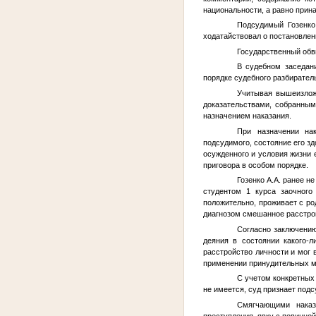
национальности, а равно прина
Подсудимый Гозенко
ходатайствовал о постановлен
Государственный обви
В судебном заседан
порядке судебного разбирател
Учитывая вышеизложе
доказательствами, собранным
назначением наказания.
При назначении нак
подсудимого, состояние его з
осужденного и условия жизни 
приговора в особом порядке.
Гозенко А.А. ранее н
студентом 1 курса заочного
положительно, проживает с ро
диагнозом смешанное расстро
Согласно заключени
деяния в состоянии какого-л
расстройство личности и мог 
применении принудительных мер
С учетом конкретных 
не имеется, суд признает под
Смягчающими наказ