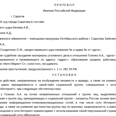
П Р И ГО В О Р
Именем Российской Федерации
года г. Саратов
 суд города Саратова в составе:
го судьи Белова А.В.,
ине А.Д.,
венного обвинителя – помощника прокурора Октябрьского района г. Саратова Забелин
А.А.,
а Солдатенко О.М., предоставившего удостоверение
№
и ордер
№
от
<дата>
,
ом судебном заседании материалы уголовного дела в отношении
Гозенко А.А.
,
<дата>
рированного и проживающего по адресу:
<адрес>
, образование среднее, работаю
ю «Авто-Маркет-С», холостого, несудимого,
ении преступления, предусмотренного ч. 1 ст. 282 УК РФ,
У С Т А Н О В И Л:
ил действия, направленные на возбуждение ненависти и вражды, а также на унижен
а равно принадлежности к какой-либо социальной группе, совершенные с исп
«Интернет», при следующих обстоятельствах.
у Гозенко А.А. на почве неприязненных отношений к группе лиц, выделяемо
также к группе лиц, принадлежащих к социальной группе – патриоты России, возник пр
нием информационно-телекоммуникационных сетей, в том числе сети Интернет
ды, а также на унижение достоинства группы лиц по признаку национальности, а равн
мещения в сети Интернет комментариев с использованием своей персональной стран
 социальной сети «ВКонтакте».