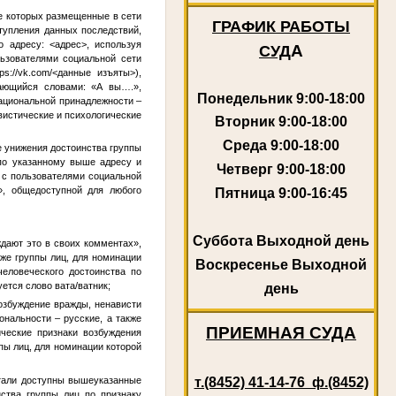
те которых размещенные в сети
ГРАФИК РАБОТЫ
тупления данных последствий,
по адресу:
<адрес>
, используя
А
СУД
ьзователями социальной сети
ps://vk.com/
<данные изъяты>
),
нающийся словами: «А вы….»,
Понедельник
9:00-18:00
национальной принадлежности –
вистические и психологические
Вторник
9:00-18:00
Среда
9:00-18:00
е унижения достоинства группы
 по указанному выше адресу и
Четверг
9:00-18:00
 с пользователями социальной
», общедоступной для любого
Пятница
9:00-16:45
Суббота
Выходной день
дают это в своих комментах»,
кже группы лиц, для номинации
Воскресенье
Выходной
человеческого достоинства по
ется слово вата/ватник;
день
озбуждение вражды, ненависти
ональности – русские, а также
ПРИЕМНАЯ СУДА
ические признаки возбуждения
пы лиц, для номинации которой
стали доступны вышеуказанные
т.(8452) 41-14-76 ф.(8452)
ства группы лиц по признаку