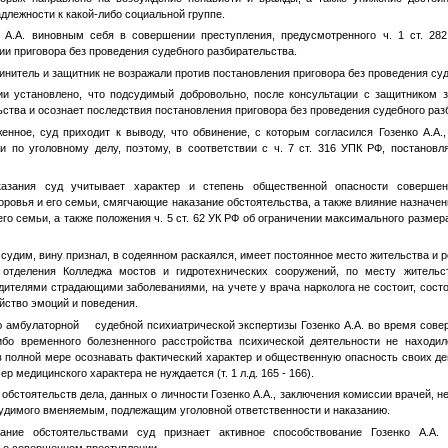
длежности к какой-либо социальной группе.
 А.А. виновным себя в совершении преступления, предусмотренного ч. 1 ст. 28
ии приговора без проведения судебного разбирательства.
нитель и защитник не возражали против постановления приговора без проведения суд
ии установлено, что подсудимый добровольно, после консультации с защитником 
ьства и осознает последствия постановления приговора без проведения судебного раз
нное, суд приходит к выводу, что обвинение, с которым согласился Гозенко А.А.,
и по уголовному делу, поэтому, в соответствии с ч. 7 ст. 316 УПК РФ, постановл
азания суд учитывает характер и степень общественной опасности совершенн
доровья и его семьи, смягчающие наказание обстоятельства, а также влияние назначен
его семьи, а также положения ч. 5 ст. 62 УК РФ об ограничении максимального размер
е судим, вину признал, в содеянном раскаялся, имеет постоянное место жительства и р
 отделения Колледжа мостов и гидротехнических сооружений, по месту жительс
дителями страдающими заболеваниями, на учете у врача нарколога не состоит, состо
йство эмоций и поведения.
ю амбулаторной судебной психиатрической экспертизы Гозенко А.А. во время сов
ибо временного болезненного расстройства психической деятельности не находи
в полной мере осознавать фактический характер и общественную опасность своих де
 медицинского характера не нуждается (т. 1 л.д. 165 - 166).
обстоятельств дела, данных о личности Гозенко А.А., заключения комиссии врачей, н
судимого вменяемым, подлежащим уголовной ответственности и наказанию.
ание обстоятельствами суд признает активное способствование Гозенко А.А.