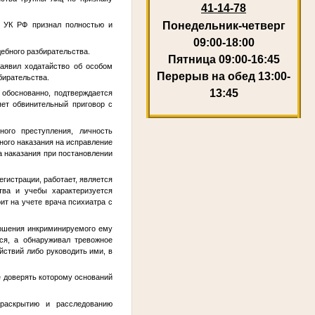
41-14-78
Понедельник-четверг
2 УК РФ признал полностью и
09:00-18:00
ебного разбирательства.
Пятница 09:00-16:45
заявил ходатайство об особом
Перерыв на обед 13:00-
бирательства.
13:45
 обоснованно, подтверждается
яет обвинительный приговор с
ого преступления, личность
ного наказания на исправление
а наказания при постановлении
егистрации, работает, является
тва и учебы характеризуется
ит на учете врача психиатра с
ершения инкриминируемого ему
лся, а обнаруживал тревожное
йствий либо руководить ими, в
е доверять которому оснований
 раскрытию и расследованию